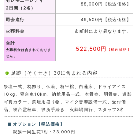
セレモニーレディ
88,000円【税込価格】
2日間（2名）
司会進行
49,500円【税込価格】
火葬料金
市町村により異なります。
合計
522,500円
【税込価格】
火葬料金は含まれておりま
せん。
足跡（そくせき）30に含まれる内容
祭壇一式、枕飾り、仏着、桐平棺、白蓮床、ドライアイス
10kg、寝台車10km、納棺用品一式、本骨壺、胴骨壺、遺影
写真カラー、祭壇用盛り物、マイク音響設備一式、受付備
品、寝台霊柩車、役所手続き、火葬場同行、スタッフ2名
オプション【税込価格】
親族一同生花1対：33,000円