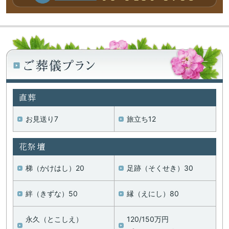
直葬
お見送り7
旅立ち12
花祭壇
梯（かけはし）20
足跡（そくせき）30
絆（きずな）50
縁（えにし）80
永久（とこしえ）
120/150万円