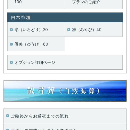
100
プランの
ご紹介
白木祭壇
彩（いろどり）20
雅（みやび）40
優美（ゆうび）60
オプション詳細ページ
ご臨終からお通夜までの流れ