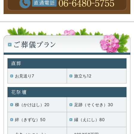
直葬
お見送り7
旅立ち12
花祭壇
梯（かけはし）20
足跡（そくせき）30
絆（きずな）50
縁（えにし）80