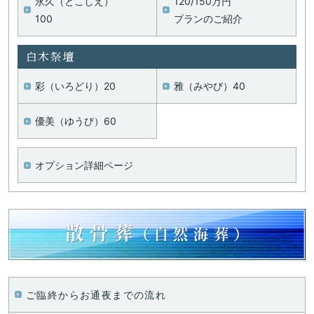
永久（とこしえ）
120/150万円
100
プランの
ご紹介
白木祭壇
彩（いろどり）20
雅（みやび）40
優美（ゆうび）60
オプション詳細ページ
ご臨終からお通夜までの流れ